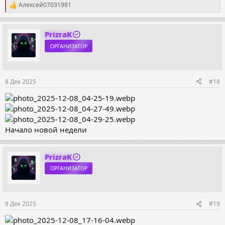
Алексей07031981
Р
е
а
к
PrizraK
ц
ОРГАНИЗАТОР
и
и
:
8 Дек 2025
#18
Начало новой недели
PrizraK
ОРГАНИЗАТОР
9 Дек 2025
#19