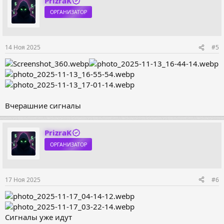
PrizraK
ц
ОРГАНИЗАТОР
и
и
:
14 Ноя 2025
#5
Вчерашние сигналы
PrizraK
ОРГАНИЗАТОР
17 Ноя 2025
#6
Сигналы уже идут