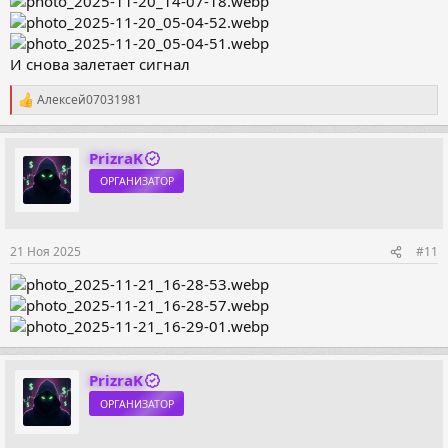
И снова залетает сигнал
Алексей07031981
Р
е
а
к
PrizraK
ц
ОРГАНИЗАТОР
и
и
:
21 Ноя 2025
#11
PrizraK
ОРГАНИЗАТОР