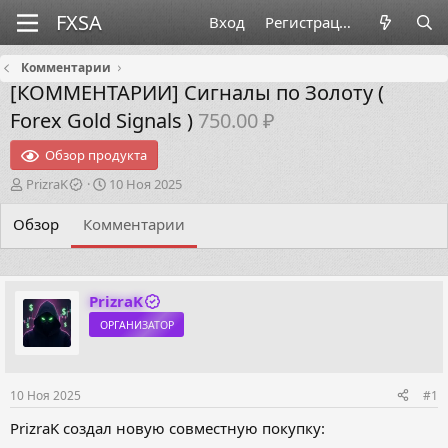
Вход
Регистрация
Комментарии
[КОММЕНТАРИИ]
Сигналы по Золоту (
Forex Gold Signals )
750.00 ₽
Обзор продукта
А
Д
PrizraK
10 Ноя 2025
в
а
т
т
Обзор
Комментарии
о
а
р
н
т
а
е
ч
PrizraK
м
а
ОРГАНИЗАТОР
ы
л
а
10 Ноя 2025
#1
PrizraK создал новую совместную покупку: