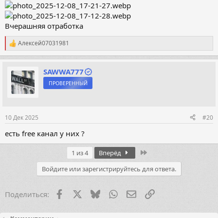
Вчерашняя отработка
Алексей07031981
Р
е
а
к
SAWWA777
ц
ПРОВЕРЕННЫЙ
и
и
:
10 Дек 2025
#20
есть free канал у них ?
Last
1 из 4
Вперёд
Войдите или зарегистрируйтесь для ответа.
Facebook
X (Twitter)
Bluesky
WhatsApp
Электронная почта
Ссылка
Поделиться: