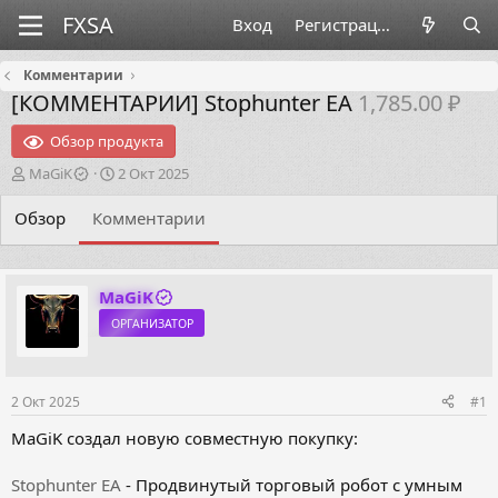
Вход
Регистрация
Комментарии
[КОММЕНТАРИИ]
Stophunter EA
1,785.00 ₽
Обзор продукта
А
Д
MaGiK
2 Окт 2025
в
а
т
т
Обзор
Комментарии
о
а
р
н
т
а
е
ч
MaGiK
м
а
ОРГАНИЗАТОР
ы
л
а
2 Окт 2025
#1
MaGiK создал новую совместную покупку:
Stophunter EA
- Продвинутый торговый робот с умным