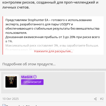
контролем рисков, созданный для проп-челленджей и
личных счетов.
Представляем Stophunter EA – готового к использованию
эксперта, разработанного для пары USDJPY и
обеспечивающего стабильные результаты без вмешательства
пользователя.
Доказанная ежемесячная прибыль от 3 до 20% при риске всего
в 1%.
Максимальный риск составляет 3%, и вы заработаете больше.
Подтверждено 20 годами стабильной работы.
Нажмите для раскрытия...
Подробнее об этом продукте...
MaGiK
ОРГАНИЗАТОР
10 Окт 2025
#2