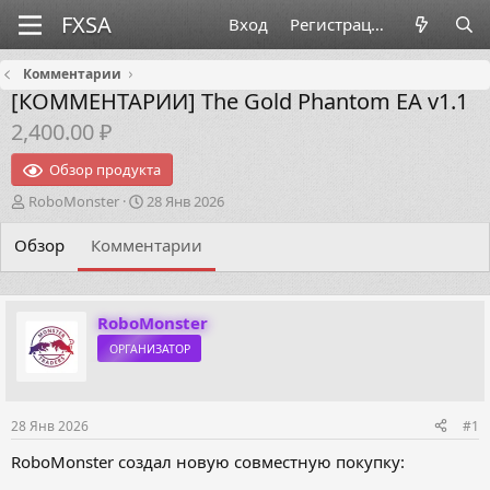
Вход
Регистрация
Комментарии
[КОММЕНТАРИИ]
The Gold Phantom EA v1.1
2,400.00 ₽
Обзор продукта
А
Д
RoboMonster
28 Янв 2026
в
а
т
т
Обзор
Комментарии
о
а
р
н
т
а
е
ч
RoboMonster
м
а
ОРГАНИЗАТОР
ы
л
а
28 Янв 2026
#1
RoboMonster создал новую совместную покупку: