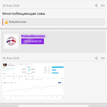
28 Янв 2026
#3
Многообещающая сова.
RoboMonster
Р
е
а
к
RoboMonster
ц
ОРГАНИЗАТОР
и
и
:
30 Янв 2026
#4