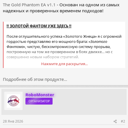
The Gold Phantom EA v1.1
- Основан на одном из самых
надежных и проверенных временем подходов!
!! ЗОЛОТОЙ ФАНТОМ УЖЕ ЗДЕСЬ !!
После оглушительного успеха «Золотого Жнеца» я с огромной
гордостью представляю его мощного брата:
«Золотого
Фантома»
, чистую, бескомпромиссную систему прорыва,
построенную на том же проверенном в боях движке… но с
совершенно новым набором стратегий.
Нажмите для раскрытия...
Созданная на основе чрезвычайно успешной платформы
The
Gold Reaper
,
платформа The Gold Phantom
делает
автоматизированную торговлю золотом максимально
Подробнее об этом продукте...
удобной.
Этот советник...
RoboMonster
ОРГАНИЗАТОР
28 Янв 2026
#2