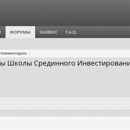
И
ФОРУМЫ
ЗАЯВКИ
F.A.Q.
Комментарии
сы Школы Срединного Инвестировани