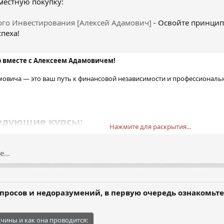
местную покупку:
го Инвестирования [Алексей Адамович]
- Освойте принцип
пеха!
ю вместе с Алексеем Адамовичем!
мовича — это ваш путь к финансовой независимости и профессиональн
едующие курсы:​
Нажмите для раскрытия...
ния
подробнее о курсе
егию торговли на бирже
...
росов и недоразумений, в первую очередь ознакомьте
чины и как она проводится: