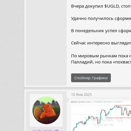
Вчера докупил $UGLD, стоп
Удачно получилось сформи
В понедельник успел сформ
Сейчас интересно выглядит
По мировым рынкам пока н
Палладий, но пока «похвас
Спойлер:
Графики
10 Янв 2025