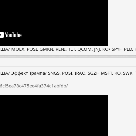
А/ MOEX, POSI, GMKN, RENI, TLT, QCOM, JNJ, KO/ SPYF, PLD
ША/ Эффект Трампа/ SNGS, POSI, IRAO, SGZH MSFT, KO, SWK, 
ef6cf5ea78c475ee4fa374c1abfdb/