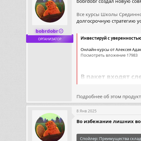
bobrdobr создал новую сов
ы
л
а
Все курсы Школы Срединно
долгосрочную стратегию ус
bobrdobr
Инвестируй с уверенность
ОРГАНИЗАТОР
Онлайн-курсы от Алексея Ада
Посмотреть вложение 17983
В пакет входят сл
Основы инвестирова
Как создать свою страт
Подробнее об этом продукте
Облигации...
8 Янв 2025
Во избежание лишних воп
Спойлер:
Преимущества склад