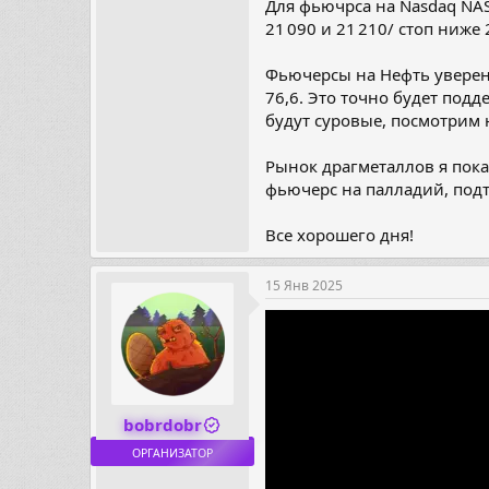
Для фьючрса на Nasdaq NA
21 090 и 21 210/ стоп ниже
Фьючерсы на Нефть уверен
76,6. Это точно будет под
будут суровые, посмотрим
Рынок драгметаллов я пока
фьючерс на палладий, под
Все хорошего дня!
15 Янв 2025
bobrdobr
ОРГАНИЗАТОР