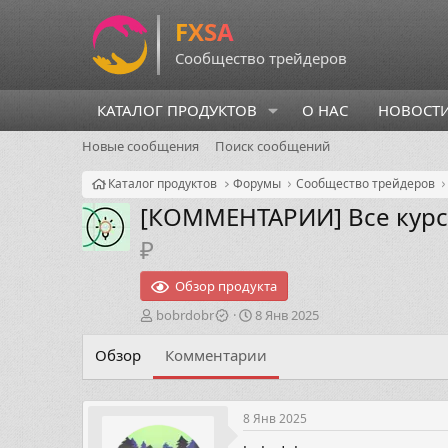
КАТАЛОГ ПРОДУКТОВ
О НАС
НОВОСТ
Новые сообщения
Поиск сообщений
Каталог продуктов
Форумы
Сообщество трейдеров
[КОММЕНТАРИИ]
Все кур
₽
Обзор продукта
А
Д
bobrdobr
8 Янв 2025
в
а
т
т
Обзор
Комментарии
о
а
р
н
т
а
8 Янв 2025
е
ч
м
а