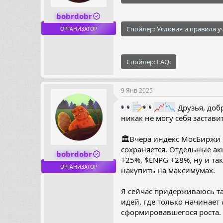
bobrdobr
Спойлер:
Условия и правила у
ОРГАНИЗАТОР
Спойлер:
FAQ:
9 Янв 2025
Друзья, доб
никак не могу себя застав
🏛Вчера индекс МосБиржи о
сохраняется. Отдельные ак
bobrdobr
+25%, $ENPG +28%, ну и та
ОРГАНИЗАТОР
накупить на максимумах.
Я сейчас придерживаюсь та
идей, где только начинает
сформировавшегося роста.