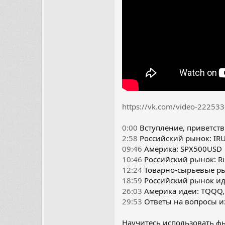
https://vk.com/video-2225
0:00
Вступление, приветств
2:58
Российский рынок: IRU
09:46
Америка: SPX500USD
10:46
Российский рынок: Ri1!
12:24
Товарно-сырьевые ры
18:59
Российский рынок идеи
26:03
Америка идеи: TQQQ, 
29:53
Ответы на вопросы из
Научитесь использовать ф