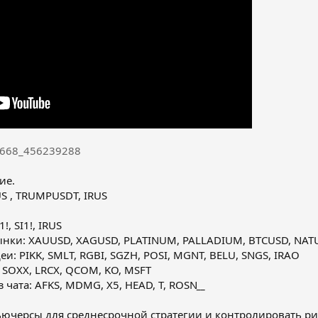
33668_456239288
ие.
S , TRUMPUSDT, IRUS
, SI1!, IRUS
нки: XAUUSD, XAGUSD, PLATINUM, PALLADIUM, BTCUSD, NA
: PIKK, SMLT, RGBI, SGZH, POSI, MGNT, BELU, SNGS, IRAO
SOXX, LRCX, QCOM, KO, MSFT
 чата: AFKS, MDMG, X5, HEAD, T, ROSN
__
ьючерсы для среднесрочной стратегии и контролировать р