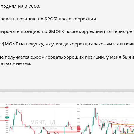
 поднял на 0,7060.
ровать позицию по $POSI после коррекции.
ировать позицию по $MOEX после коррекции (паттерно рете
 $MGNT на покупку, жду, когда коррекция закончится и появ
е получается сформировать хороших позиций, у меня был
таться» нечем.