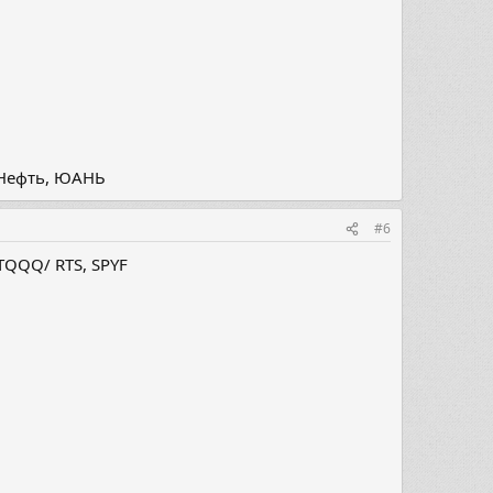
, Нефть, ЮАНЬ
#6
TQQQ/ RTS, SPYF