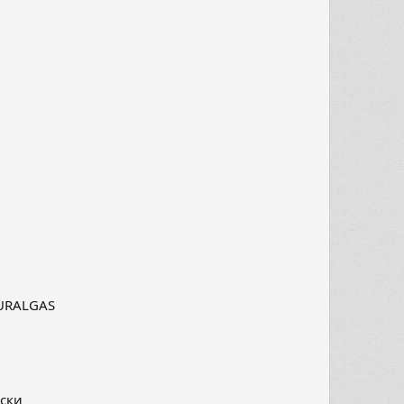
TURALGAS
иски