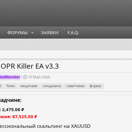
ФОРУМЫ
ЗАЯВКИ
F.A.Q.
OPR Killer EA v3.3
Д
boMonster
19 Май 2026
а
6
forex
лицензия
складчина
советники
форекс
т
а
с
ладчине:
о
з
2,475.00 ₽
д
омия
87,525.00 ₽
а
н
ессиональный скальпинг на XAUUSD
и