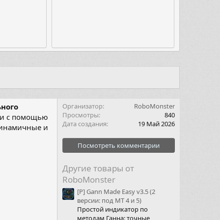
ного
Организатор
RoboMonster
Просмотры
840
о и с помощью
Дата создания
19 Май 2026
динамичные и
Посмотреть комментарии
Другие товары от
RoboMonster
[P] Gann Made Easy v3.5 (2
версии: под МТ 4 и 5)
Простой индикатор по
методам Ганна: точные