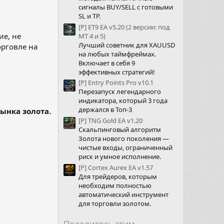
сигналы BUY/SELL с готовыми
SL и TP.
[P] ET9 EA v5.20 (2 версии: под
ие, не
МТ 4 и 5)
Лучший советник для XAUUSD
орговле на
на любых таймфреймах.
Включает в себя 9
эффективных стратегий!
[P] Entry Points Pro v10.1
Перезапуск легендарного
индикатора, который 3 года
держался в Топ-3
ынка золота.
[P] TNG Gold EA v1.20
Скальпинговый алгоритм
Золота нового поколения —
чистые входы, ограниченный
риск и умное исполнение.
[P] Cortex Aurex EA v1.57
Для трейдеров, которым
необходим полностью
автоматический инструмент
для торговли золотом.
Поделитесь этим