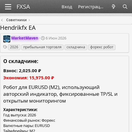
Вход
Регистрация
Советники
Hendrikfx EA
О
Д
MarketMaven
6 Июн 2026
р
а
Теги
2026
прибыльная торговля
складчина
форекс робот
г
т
а
а
н
с
О складчине:
и
о
з
з
Взнос
2,025.00 ₽
а
д
Экономия
15,975.00 ₽
т
а
о
н
Робот для EURUSD (M2), использующий
р
и
авторский индикатор, фиксированные TP/SL и
я
открытым мониторингом
Характеристики
Год выпуска: 2026
Финансовый рынок: Форекс
Валютные пары: EURUSD
Таймфреймы: M2