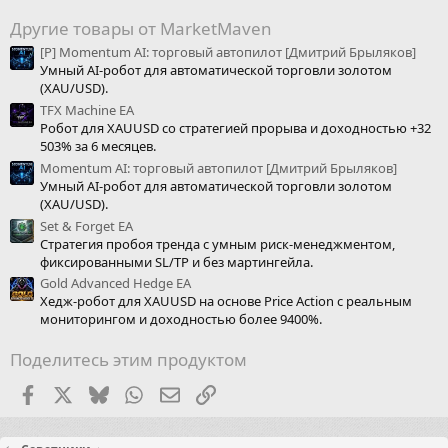
Другие товары от MarketMaven
[Р] Momentum AI: торговый автопилот [Дмитрий Брыляков]
Умный AI-робот для автоматической торговли золотом
(XAU/USD).
TFX Machine EA
Робот для XAUUSD со стратегией прорыва и доходностью +32
503% за 6 месяцев.
Momentum AI: торговый автопилот [Дмитрий Брыляков]
Умный AI-робот для автоматической торговли золотом
(XAU/USD).
Set & Forget EA
Стратегия пробоя тренда с умным риск-менеджментом,
фиксированными SL/TP и без мартингейла.
Gold Advanced Hedge EA
Хедж-робот для XAUUSD на основе Price Action с реальным
мониторингом и доходностью более 9400%.
Поделитесь этим продуктом
Facebook
X (Twitter)
Bluesky
WhatsApp
Электронная почта
Ссылка