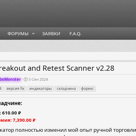
ФОРУМЫ
ЗАЯВКИ
F.A.Q.
Breakout and Retest Scanner v2.28
Д
boMonster
5 Сен 2024
а
4
версия fix
индикаторы
складчина
форекс
т
а
с
ладчине:
о
з
610.00 ₽
д
омия
7,390.00 ₽
а
н
катор полностью изменил мой опыт ручной торговли
и