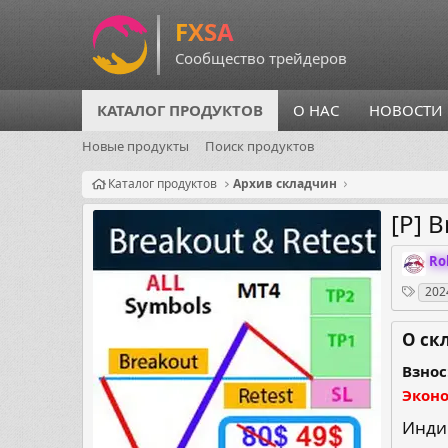
КАТАЛОГ ПРОДУКТОВ
О НАС
НОВОСТИ
Новые продукты
Поиск продуктов
Каталог продуктов
Архив складчин
[P] 
О
Ro
р
Теги
202
г
а
н
О ск
и
з
Взнос
а
Экон
т
о
Инди
р