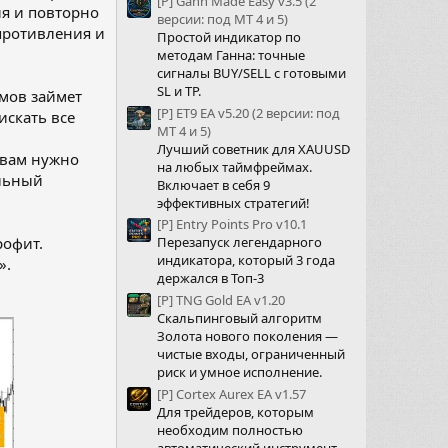
[P] Gann Made Easy v3.5 (2
ия и повторно
версии: под МТ 4 и 5)
опротивления и
Простой индикатор по
методам Ганна: точные
сигналы BUY/SELL с готовыми
SL и TP.
ймов займет
[P] ET9 EA v5.20 (2 версии: под
искать все
МТ 4 и 5)
Лучший советник для XAUUSD
 вам нужно
на любых таймфреймах.
ильный
Включает в себя 9
эффективных стратегий!
[P] Entry Points Pro v10.1
рофит.
Перезапуск легендарного
индикатора, который 3 года
».
держался в Топ-3
[P] TNG Gold EA v1.20
Скальпинговый алгоритм
Золота нового поколения —
чистые входы, ограниченный
риск и умное исполнение.
[P] Cortex Aurex EA v1.57
Для трейдеров, которым
необходим полностью
автоматический инструмент