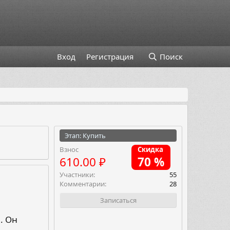
Вход
Регистрация
Поиск
Этап: Купить
Взнос
Скидка
610.00 ₽
70 %
Участники
55
Комментарии
28
Записаться
. Он