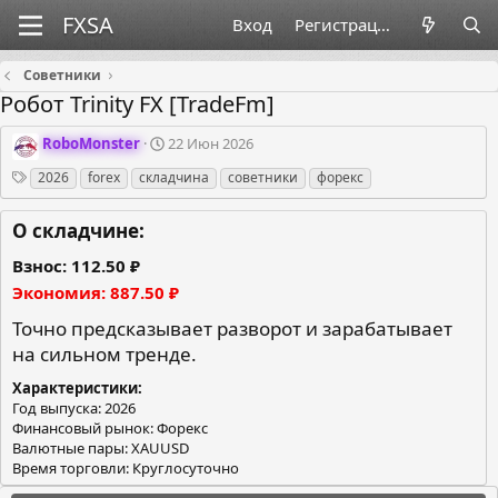
Вход
Регистрация
Советники
Робот Trinity FX [TradeFm]
О
Д
RoboMonster
22 Июн 2026
р
а
Теги
2026
forex
складчина
советники
форекс
г
т
а
а
н
с
О складчине:
и
о
з
з
Взнос
112.50 ₽
а
д
Экономия
887.50 ₽
т
а
о
н
Точно предсказывает разворот и зарабатывает
р
и
на сильном тренде.
я
Характеристики
Год выпуска: 2026
Финансовый рынок: Форекс
Валютные пары: XAUUSD
Время торговли: Круглосуточно