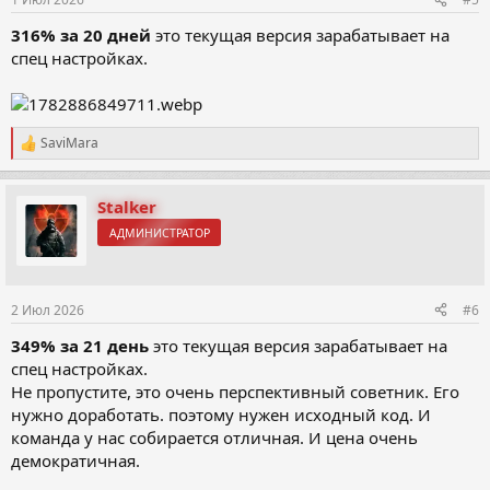
316% за 20 дней
это текущая версия зарабатывает на
спец настройках.
SaviMara
Р
е
а
к
Stalker
ц
АДМИНИСТРАТОР
и
и
:
2 Июл 2026
#6
349% за 21 день
это текущая версия зарабатывает на
спец настройках.
Не пропустите, это очень перспективный советник. Его
нужно доработать. поэтому нужен исходный код. И
команда у нас собирается отличная. И цена очень
демократичная.