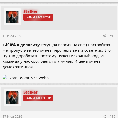
е
а
к
Stalker
ц
АДМИНИСТРАТОР
и
и
:
15 Июл 2026
#18
+400% к депозиту
текущая версия на спец настройках.
Не пропустите, это очень перспективный советник. Его
нужно доработать. поэтому нужен исходный код. И
команда у нас собирается отличная. И цена очень
демократичная.
Stalker
АДМИНИСТРАТОР
17 Июл 2026
#19