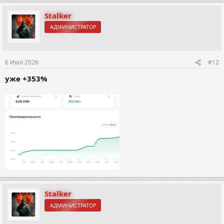
а
к
Stalker
ц
АДМИНИСТРАТОР
и
и
:
6 Июл 2026
#12
уже +353%
Stalker
АДМИНИСТРАТОР