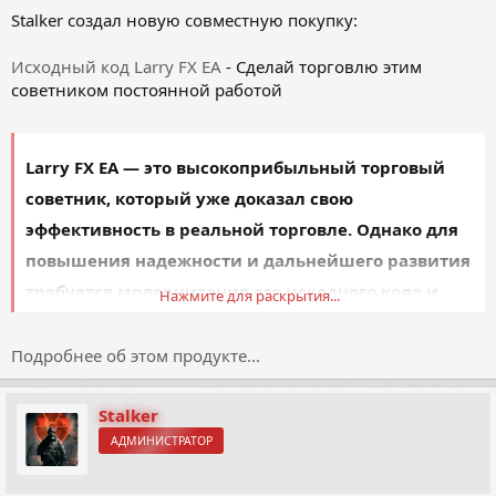
Stalker создал новую совместную покупку:
Исходный код Larry FX EA
- Сделай торговлю этим
советником постоянной работой
Larry FX EA
— это высокоприбыльный торговый
советник, который уже доказал свою
эффективность в реальной торговле. Однако для
повышения надежности и дальнейшего развития
требуется модернизация его исходного кода и
Нажмите для раскрытия...
перенос на пятую платформу
Подробнее об этом продукте...
Зачем нужна доработка?
Повысить надежность работы
— оптимизировать
архитектуру кода, устранить возможные слабые места и
Stalker
сделать работу советника более стабильной.
АДМИНИСТРАТОР
Перевести...