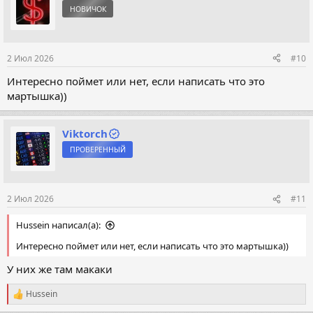
ц
НОВИЧОК
и
и
:
2 Июл 2026
#10
Интересно поймет или нет, если написать что это
мартышка))
Viktorch
ПРОВЕРЕННЫЙ
2 Июл 2026
#11
Hussein написал(а):
Интересно поймет или нет, если написать что это мартышка))
У них же там макаки
Hussein
Р
е