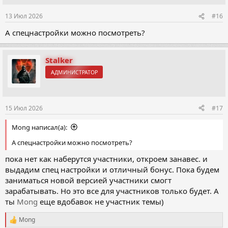
13 Июл 2026
#16
А спецнастройки можно посмотреть?
Stalker
АДМИНИСТРАТОР
15 Июл 2026
#17
Mong написал(а):
А спецнастройки можно посмотреть?
пока нет как наберутся участники, откроем занавес. и
выдадим спец настройки и отличный бонус. Пока будем
заниматься новой версией участники смогт
зарабатывать. Но это все для участников только будет. А
ты
Mong
еще вдобавок не участник темы)
Mong
Р