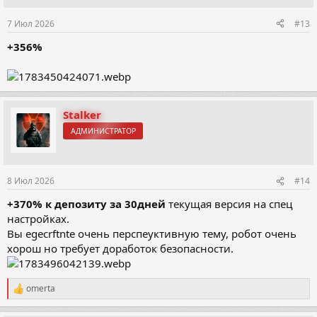
7 Июл 2026
#13
+356%
Stalker
АДМИНИСТРАТОР
8 Июл 2026
#14
+370% к депозиту за 30дней
текущая версия на спец
настройках.
Вы egecrftntе очень перспеуктивную тему, робот очень
хорош но требует доработок безопасности.
omerta
Р
е
а