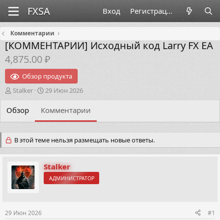
Вход
Регистрация
Комментарии
[КОММЕНТАРИИ]
Исходный код Larry FX EA
4,875.00 ₽
Обзор продукта
А
Д
Stalker
29 Июн 2026
в
а
т
т
Обзор
Комментарии
о
а
р
н
т
а
В этой теме нельзя размещать новые ответы.
е
ч
м
а
ы
л
Stalker
а
АДМИНИСТРАТОР
29 Июн 2026
#1