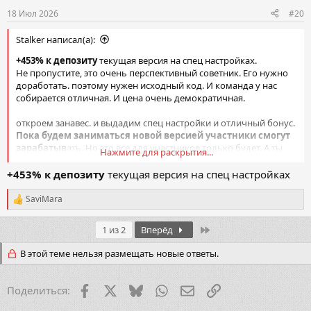
18 Июл 2026
#20
Stalker написал(а):
+453% к депозиту
текущая версия на спец настройках.
Не пропустите, это очень перспективный советник. Его нужно
доработать. поэтому нужен исходный код. И команда у нас
собирается отличная. И цена очень демократичная.
откроем занавес. и выдадим спец настройки и отличный бонус.
Пока будем заниматься новой версией участники смогут
зарабатыв
ать. Но это все для участников только будет. А ты
Нажмите для раскрытия...
Mong
еще вдобавок не участник темы)
+453% к депозиту
текущая версия на спец настройках
Посмотреть вложение 39406
SaviMara
Р
е
а
Last
1 из 2
Вперёд
к
ц
В этой теме нельзя размещать новые ответы.
и
и
:
Facebook
X (Twitter)
Bluesky
WhatsApp
Электронная почта
Ссылка
Поделиться: