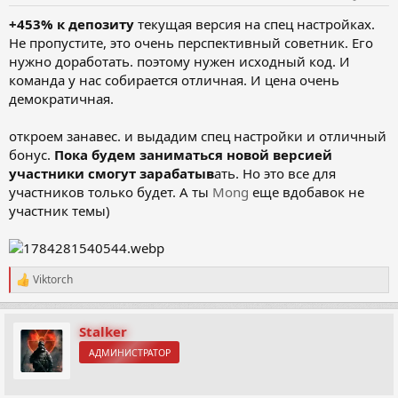
+453% к депозиту
текущая версия на спец настройках.
Не пропустите, это очень перспективный советник. Его
нужно доработать. поэтому нужен исходный код. И
команда у нас собирается отличная. И цена очень
демократичная.
откроем занавес. и выдадим спец настройки и отличный
бонус.
Пока будем заниматься новой версией
участники смогут зарабатыв
ать. Но это все для
участников только будет. А ты
Mong
еще вдобавок не
участник темы)
Viktorch
Р
е
а
к
Stalker
ц
АДМИНИСТРАТОР
и
и
: