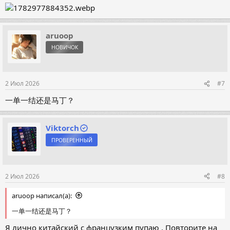
aruoop
НОВИЧОК
2 Июл 2026
#7
一单一结还是马丁？
Viktorch
ПРОВЕРЕННЫЙ
2 Июл 2026
#8
aruoop написал(а):
一单一结还是马丁？
Я лично китайский с французким пупаю , Повторите на