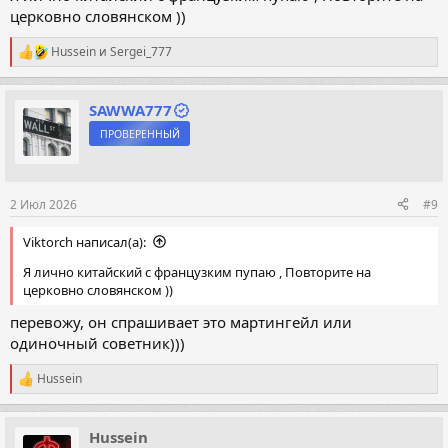
церковно словянском ))
Hussein
и
Sergei_777
Р
е
а
к
SAWWA777
ц
ПРОВЕРЕННЫЙ
и
и
:
2 Июл 2026
#9
Viktorch написал(а):
Я лично китайский с французким пупаю , Повторите на
церковно словянском ))
перевожу, он спрашивает это мартингейл или
одиночный советник)))
Hussein
Р
е
а
к
Hussein