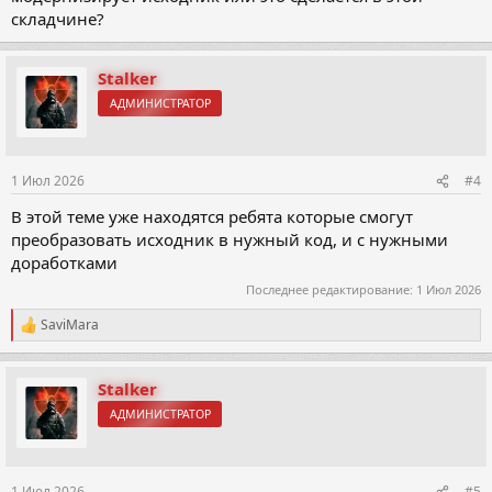
складчине?
Stalker
АДМИНИСТРАТОР
1 Июл 2026
#4
В этой теме уже находятся ребята которые смогут
преобразовать исходник в нужный код, и с нужными
доработками
Последнее редактирование:
1 Июл 2026
SaviMara
Р
е
а
к
Stalker
ц
АДМИНИСТРАТОР
и
и
:
1 Июл 2026
#5