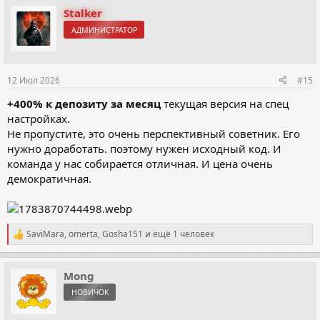
к
Stalker
ц
АДМИНИСТРАТОР
и
и
:
12 Июл 2026
#15
+400% к депозиту за месяц
текущая версия на спец
настройках.
Не пропустите, это очень перспективный советник. Его
нужно доработать. поэтому нужен исходный код. И
команда у нас собирается отличная. И цена очень
демократичная.
SaviMara
,
omerta
,
Gosha151
и ещё 1 человек
Р
е
а
к
Mong
ц
НОВИЧОК
и
и
: