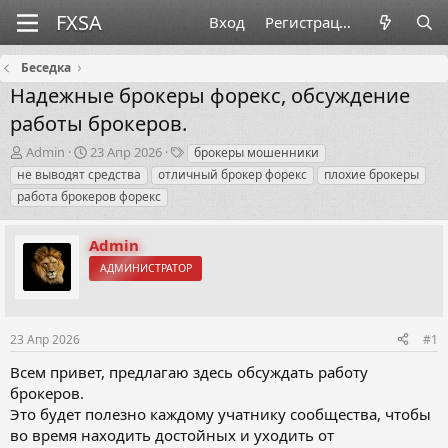
Вход
Регистрация
Беседка
Надежные брокеры форекс, обсуждение
работы брокеров.
А
Д
Т
Admin
23 Апр 2026
брокеры мошенники
в
а
е
не выводят средства
отличный брокер форекс
плохие брокеры
т
т
г
работа брокеров форекс
о
а
и
р
н
т
а
Admin
е
ч
АДМИНИСТРАТОР
м
а
ы
л
а
23 Апр 2026
#1
Всем привет, предлагаю здесь обсуждать работу
брокеров.
Это будет полезно каждому учатнику сообщества, чтобы
во время находить достойных и уходить от