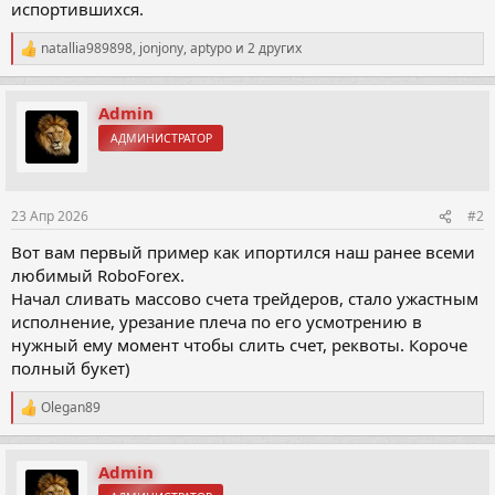
испортившихся.
natallia989898
,
jonjony
,
aptypo
и 2 других
Р
е
а
к
Admin
ц
АДМИНИСТРАТОР
и
и
:
23 Апр 2026
#2
Вот вам первый пример как ипортился наш ранее всеми
любимый RoboForex.
Начал сливать массово счета трейдеров, стало ужастным
исполнение, урезание плеча по его усмотрению в
нужный ему момент чтобы слить счет, реквоты. Короче
полный букет)
Olegan89
Р
е
а
к
Admin
ц