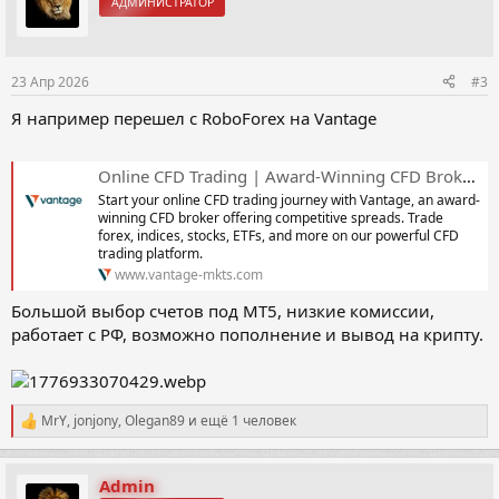
АДМИНИСТРАТОР
и
и
:
23 Апр 2026
#3
Я например перешел с RoboForex на Vantage
Online CFD Trading | Award-Winning CFD Broker & Platform | Vantage
Start your online CFD trading journey with Vantage, an award-
winning CFD broker offering competitive spreads. Trade
forex, indices, stocks, ETFs, and more on our powerful CFD
trading platform.
www.vantage-mkts.com
Большой выбор счетов под МТ5, низкие комиссии,
работает с РФ, возможно пополнение и вывод на крипту.
MrY
,
jonjony
,
Olegan89
и ещё 1 человек
Р
е
а
к
Admin
ц