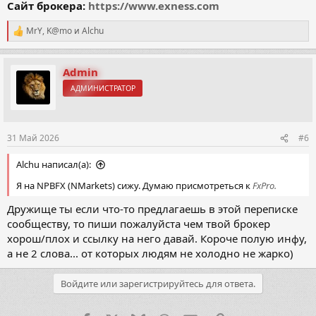
Сайт брокера:
https://www.exness.com
MrY
,
K@mo
и
Alchu
Р
е
а
к
Admin
ц
АДМИНИСТРАТОР
и
и
:
31 Май 2026
#6
Alchu написал(а):
Я на NPBFX (NMarkets) сижу. Думаю присмотреться к
FxPro.
Дружище ты если что-то предлагаешь в этой переписке
сообществу, то пиши пожалуйста чем твой брокер
хорош/плох и ссылку на него давай. Короче полую инфу,
а не 2 слова... от которых людям не холодно не жарко)
Войдите или зарегистрируйтесь для ответа.