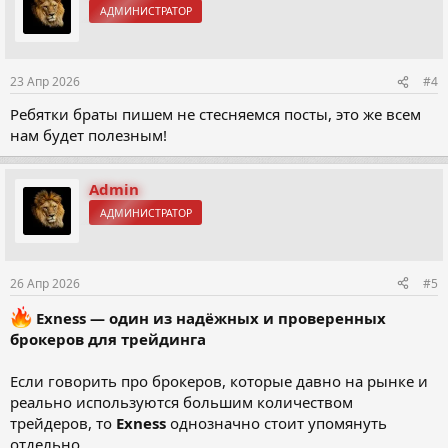
АДМИНИСТРАТОР
и
и
:
23 Апр 2026
#4
Ребятки браты пишем не стесняемся посты, это же всем
нам будет полезным!
Admin
АДМИНИСТРАТОР
26 Апр 2026
#5
Exness — один из надёжных и проверенных
брокеров для трейдинга
Если говорить про брокеров, которые давно на рынке и
реально используются большим количеством
трейдеров, то
Exness
однозначно стоит упомянуть
отдельно.