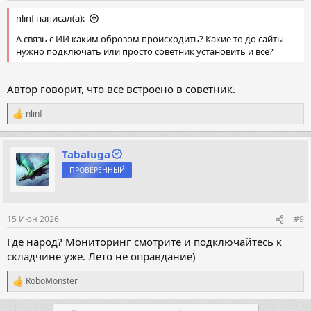
nlinf написал(а):
А связь с ИИ каким оброзом происходить? Какие то до сайты
нужно подключать или просто советник установить и все?
Автор говорит, что все встроено в советник.
nlinf
Р
е
а
к
Tabaluga
ц
ПРОВЕРЕННЫЙ
и
и
:
15 Июн 2026
#9
Где народ? Мониторинг смотрите и подключайтесь к
складчине уже. Лето не оправдание)
RoboMonster
Р
е
а