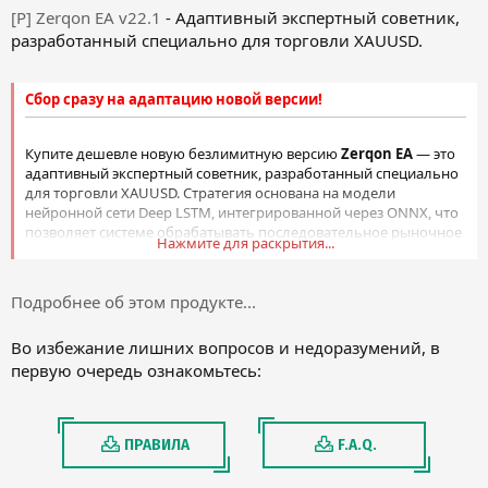
[P] Zerqon EA v22.1
- Адаптивный экспертный советник,
разработанный специально для торговли XAUUSD.
Сбор сразу на адаптацию новой версии!
Купите дешевле новую безлимитную версию
Zerqon EA
— это
адаптивный экспертный советник, разработанный специально
для торговли XAUUSD. Стратегия основана на модели
нейронной сети Deep LSTM, интегрированной через ONNX, что
позволяет системе обрабатывать последовательное рыночное
Нажмите для раскрытия...
поведение и структурно анализировать ценовую
динамику.Модель ориентирована на выявление определённых
паттернов движения цены...
Подробнее об этом продукте...
Во избежание лишних вопросов и недоразумений, в
первую очередь ознакомьтесь:
ПРАВИЛА
F.A.Q.