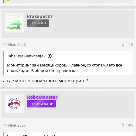
Р
е
а
к
krasapet87
ц
НОВИЧОК
и
и
:
11 Июн 2026
#3
Tabaluga написал(а):
Мониторинг за 4 месяца хорош. Главное, со стопами это все
происходит. В общем бот нравится.
а где можно посмотреть мониторинг?
RoboMonster
ОРГАНИЗАТОР
11 Июн 2026
#4