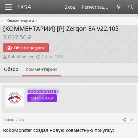
Вход
Регистрация
Комментарии
[КОММЕНТАРИИ]
[P] Zerqon EA v22.105
3,037.50 ₽
Обзор продукта
А
Д
RoboMonster
2 Июн 2026
в
а
т
т
Обзор
Комментарии
о
а
р
н
т
а
е
ч
RoboMonster
м
а
ОРГАНИЗАТОР
ы
л
а
2 Июн 2026
#1
RoboMonster создал новую совместную покупку: