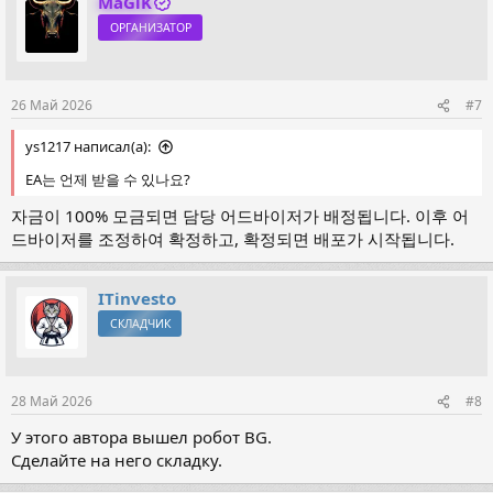
MaGiK
ОРГАНИЗАТОР
26 Май 2026
#7
ys1217 написал(а):
EA는 언제 받을 수 있나요?
자금이 100% 모금되면 담당 어드바이저가 배정됩니다. 이후 어
드바이저를 조정하여 확정하고, 확정되면 배포가 시작됩니다.
ITinvesto
СКЛАДЧИК
28 Май 2026
#8
У этого автора вышел робот BG.
Сделайте на него складку.