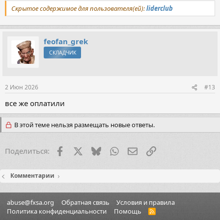
Скрытое содержимое для пользователя(ей):
liderclub
feofan_grek
СКЛАДЧИК
2 Июн 2026
#13
все же оплатили
В этой теме нельзя размещать новые ответы.
Facebook
X (Twitter)
Bluesky
WhatsApp
Электронная почта
Ссылка
Поделиться:
Комментарии
abuse@fxsa.org
Обратная связь
Условия и правила
Политика конфиденциальности
Помощь
R
S