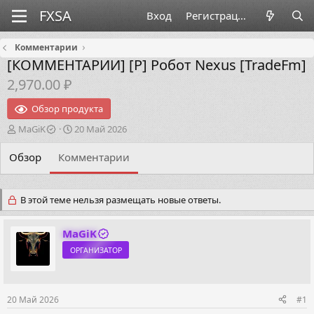
Вход
Регистрация
Комментарии
[КОММЕНТАРИИ]
[Р] Робот Nexus [TradeFm]
2,970.00 ₽
Обзор продукта
А
Д
MaGiK
20 Май 2026
в
а
т
т
Обзор
Комментарии
о
а
р
н
т
а
В этой теме нельзя размещать новые ответы.
е
ч
м
а
ы
л
MaGiK
а
ОРГАНИЗАТОР
20 Май 2026
#1