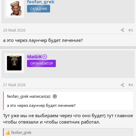
feofan_grek
СКЛАДЧИК
20 Май 2026
#3
а это через лаунчер будет лечение?
MaGiK
ОРГАНИЗАТОР
21 Май 2026
#4
feofan_grek написал(а):
а это через лаунчер будет лечение?
Тут уже мы не выбираем через что оно будет) тут главное
чтобы отвязали и чтобы советник работал.
feofan_grek
Р