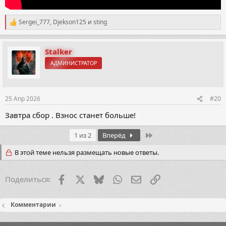
Sergei_777
,
Djekson125
и
sting
Р
е
а
к
Stalker
ц
АДМИНИСТРАТОР
и
и
:
25 Апр 2026
#20
Завтра сбор . Взнос станет больше!
Last
1 из 2
Вперёд
В этой теме нельзя размещать новые ответы.
Facebook
X (Twitter)
Bluesky
WhatsApp
Электронная почта
Ссылка
Поделиться:
Комментарии