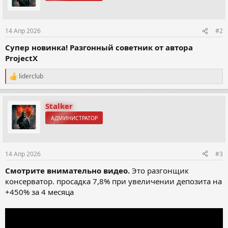
и
:
14 Апр 2026
#2
Супер новинка! Разгонный советник от автора
ProjectX
liderclub
Р
е
а
к
Stalker
ц
АДМИНИСТРАТОР
и
и
:
14 Апр 2026
#3
Смотрите внимательно видео.
Это разгонщик
консерватор. просадка 7,8% при увеличении депозита на
+450% за 4 месяца