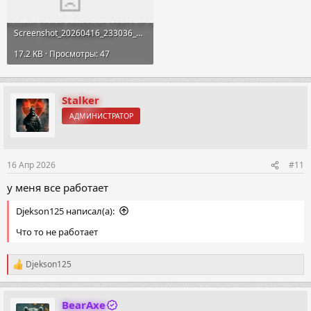
Screenshot_20260416_233036_Chrome.webp
17.2 KB · Просмотры: 47
Stalker
АДМИНИСТРАТОР
16 Апр 2026
#11
у меня все работает
Djekson125 написал(а):
Что то не работает
Djekson125
Р
е
а
к
BearAxe