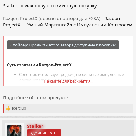
Stalker создал новую совместную покупку:
Razgon-ProjectX (версия от автора для FXSA)
- Razgon-
ProjectX — Умный Мартингейл с Импульсным Контролем
Спойлер:
Продукты этого автора доступные к покупке:
Суть стратегии Razgon-ProjectX
Советник использует редкие, но сильные импульсные
движения (свечные формации на 1...
Нажмите для раскрытия...
Подробнее об этом продукте...
liderclub
Р
е
а
к
Stalker
ц
АДМИНИСТРАТОР
и