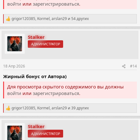
войти
или
зарегистрироваться
.
grigor120385
,
Kormel
,
arslan29
и 54 других
Р
е
а
к
Stalker
ц
АДМИНИСТРАТОР
и
и
:
18 Апр 2026
#14
Жирный бонус от Автора)
Для просмотра скрытого содержимого вы должны
войти
или
зарегистрироваться
.
grigor120385
,
Kormel
,
arslan29
и 39 других
Р
е
а
к
Stalker
ц
АДМИНИСТРАТОР
и