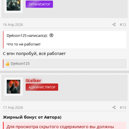
ц
ОРГАНИЗАТОР
и
и
:
16 Апр 2026
#12
Djekson125 написал(а):
Что то не работает
С впн попробуй, всё работает
Djekson125
Р
е
а
к
Stalker
ц
АДМИНИСТРАТОР
и
и
:
17 Апр 2026
#13
Жирный бонус от Автора)
Для просмотра скрытого содержимого вы должны