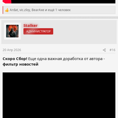
Ardat
,
vic.zloy
,
BearAxe
и ещё 1 человек
Р
е
а
к
Stalker
ц
АДМИНИСТРАТОР
и
и
:
20 Апр 2026
#16
Скоро Сбор!
Еще одна важная доработка от автора -
фильтр новостей