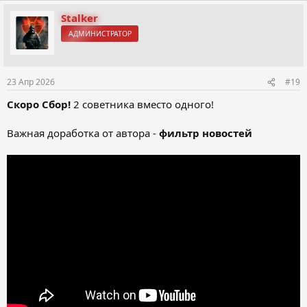
а
к
Stalker
ц
АДМИНИСТРАТОР
и
и
:
23 Апр 2026
#19
Скоро Сбор!
2 советника вместо одного!
Важная доработка от автора -
фильтр новостей