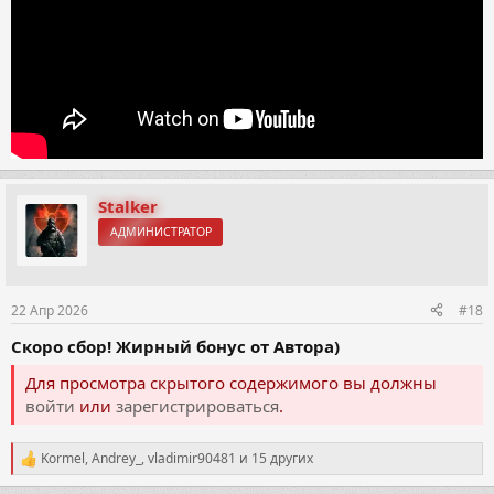
Stalker
АДМИНИСТРАТОР
22 Апр 2026
#18
Скоро сбор! Жирный бонус от Автора)
Для просмотра скрытого содержимого вы должны
войти
или
зарегистрироваться
.
Kormel
,
Andrey_
,
vladimir90481
и 15 других
Р
е