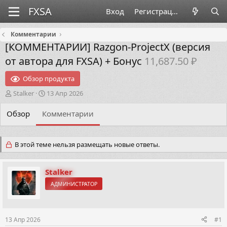
Вход
Регистрация
Комментарии
[КОММЕНТАРИИ]
Razgon-ProjectX (версия
от автора для FXSA) + Бонус
11,687.50 ₽
Обзор продукта
А
Д
Stalker
13 Апр 2026
в
а
т
т
Обзор
Комментарии
о
а
р
н
т
а
В этой теме нельзя размещать новые ответы.
е
ч
м
а
ы
л
Stalker
а
АДМИНИСТРАТОР
13 Апр 2026
#1