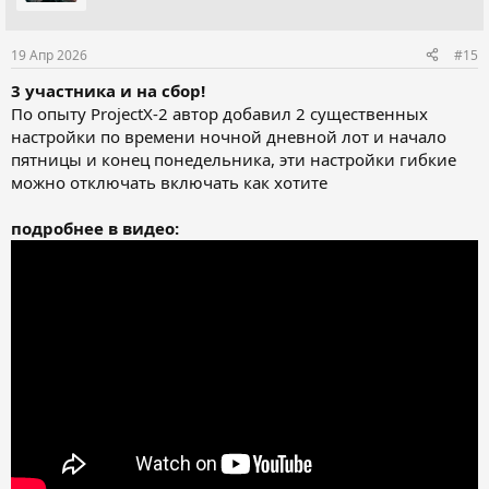
и
:
19 Апр 2026
#15
3 участника и на сбор!
По опыту ProjectX-2 автор добавил 2 существенных
настройки по времени ночной дневной лот и начало
пятницы и конец понедельника, эти настройки гибкие
можно отключать включать как хотите
подробнее в видео: