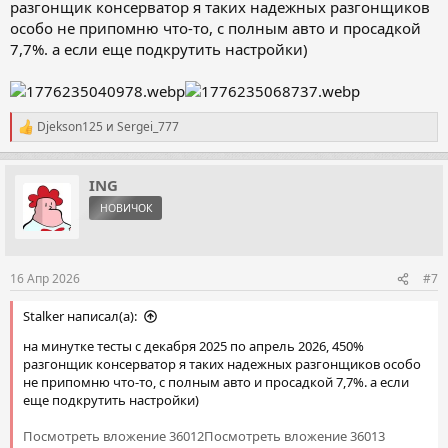
разгонщик консерватор я таких надежных разгонщиков
особо не припомню что-то, с полным авто и просадкой
7,7%. а если еще подкрутить настройки)
Djekson125
и
Sergei_777
Р
е
а
к
ING
ц
НОВИЧОК
и
и
:
16 Апр 2026
#7
Stalker написал(а):
на минутке тесты с декабря 2025 по апрель 2026, 450%
разгонщик консерватор я таких надежных разгонщиков особо
не припомню что-то, с полным авто и просадкой 7,7%. а если
еще подкрутить настройки)
Посмотреть вложение 36012
Посмотреть вложение 36013