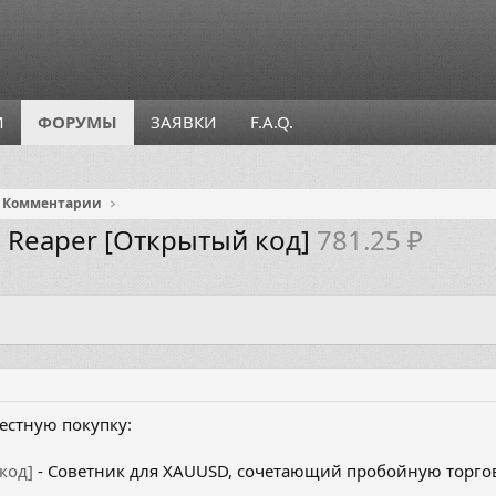
И
ФОРУМЫ
ЗАЯВКИ
F.A.Q.
Комментарии
d Reaper [Открытый код]
781.25 ₽
естную покупку:
код]
- Советник для XAUUSD, сочетающий пробойную торгову