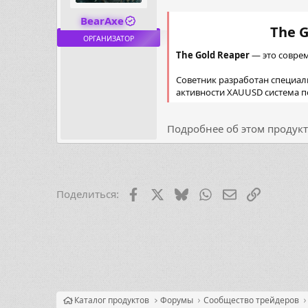
BearAxe
The 
ОРГАНИЗАТОР
The Gold Reaper
— это соврем
Советник разработан специал
активности XAUUSD система п
Подробнее об этом продукте
Facebook
X (Twitter)
Bluesky
WhatsApp
Электронная 
Ссылка
Поделиться:
Каталог продуктов
Форумы
Сообщество трейдеров