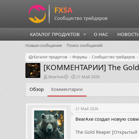
КАТАЛОГ ПРОДУКТОВ
О НАС
НОВОСТ
Новые сообщения
Поиск сообщений
Каталог продуктов
Форумы
Сообщество трейдеров
[КОММЕНТАРИИ]
The Gol
А
Д
BearAxe
21 Май 2026
в
а
т
т
Обзор
Комментарии
о
а
р
н
т
а
21 Май 2026
е
ч
м
а
BearAxe создал новую совм
ы
л
а
The Gold Reaper [Открытый 