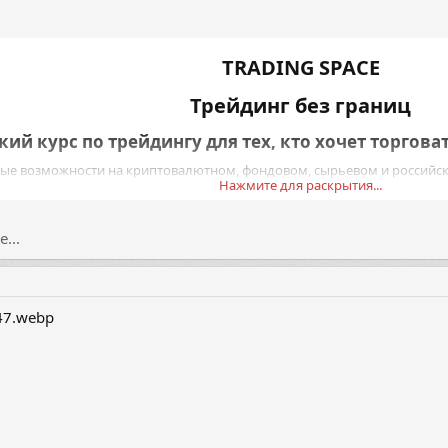
TRADING SPACE​
Трейдинг без границ​
ий курс по трейдингу для тех, кто хочет торговат
вые возможности на криптовалютном, фондовом, сырьевом и российс
Нажмите для раскрытия...
менеджмента и практики под сопровождением настав
ов. Практика на реальном...
...