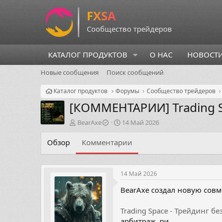
КАТАЛОГ ПРОДУКТОВ
О НАС
НОВОСТ
Новые сообщения
Поиск сообщений
Каталог продуктов
Форумы
Сообщество трейдеров
[КОММЕНТАРИИ]
Trading 
А
Д
BearAxe
14 Май 2026
в
а
т
т
Обзор
Комментарии
о
а
р
н
т
а
14 Май 2026
е
ч
м
а
BearAxe создал новую совм
ы
л
а
Trading Space - Трейдинг бе
арбитраж, ри