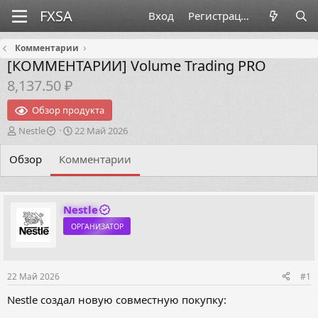
Вход
Регистрация
Комментарии
[КОММЕНТАРИИ]
Volume Trading PRO
8,137.50 ₽
Обзор продукта
А
Д
Nestle
22 Май 2026
в
а
т
т
Обзор
Комментарии
о
а
р
н
т
а
е
ч
Nestle
м
а
ОРГАНИЗАТОР
ы
л
а
22 Май 2026
#1
Nestle создал новую совместную покупку: