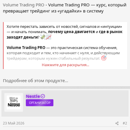
Volume Trading PRO
- Volume Trading PRO — курс, который
превращает трейдинг из «угадайки» в систему
Хотите перестать зависеть от новостей, сигналов и «интуиции»
— и начать понимать,
почему цена двигается
и
где в рынок
заходят деньги
?
Volume Trading PRO
— это практическая система обучения,
которая подходит и тем, кто начинает с нуля, и действующим
трейдерам, которым нужен стабильный результат.
Нажмите для раскрытия...
Это обучение для тех, кто нацелен не «попробовать», а
выстроить понятный алгоритм действий
и начать
увеличивать депозит
на дистанции.
Подробнее об этом продукте...
Что вы получите...
Nestle
ОРГАНИЗАТОР
23 Май 2026
#2