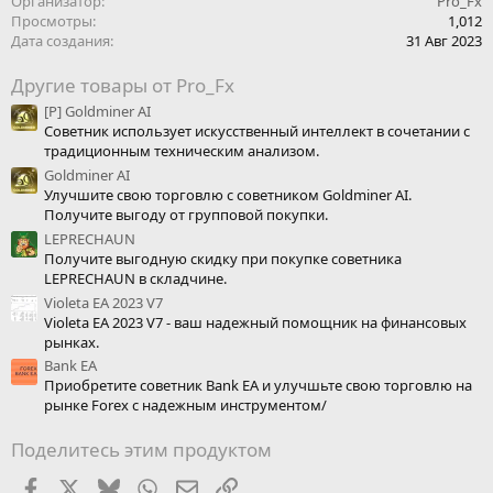
Организатор
Pro_Fx
Просмотры
1,012
Дата создания
31 Авг 2023
Другие товары от Pro_Fx
[Р] Goldminer AI
Советник использует искусственный интеллект в сочетании с
традиционным техническим анализом.
Goldminer AI
Улучшите свою торговлю с советником Goldminer AI.
Получите выгоду от групповой покупки.
LEPRECHAUN
Получите выгодную скидку при покупке советника
LEPRECHAUN в складчине.
Violeta EA 2023 V7
Violeta EA 2023 V7 - ваш надежный помощник на финансовых
рынках.
Bank EA
Приобретите советник Bank EA и улучшьте свою торговлю на
рынке Forex с надежным инструментом/
Поделитесь этим продуктом
Facebook
X (Twitter)
Bluesky
WhatsApp
Электронная почта
Ссылка