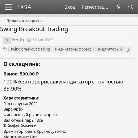
Вход
Регистрация
Продажи закрыты
Swing Breakout Trading
О
Д
Pro_Fx
31 Авг 2023
р
а
Теги
swing breakout trading
индикаторы форекс
индикаторы форекс бе
г
т
а
а
н
с
О складчине:
и
о
з
з
Взнос
500.00 ₽
а
д
100% без перерисовки индикатор с точностью
т
а
85-90%
о
н
р
и
Характеристики
я
Год выпуска: 2022
Версия: fix
Финансовый рынок: Форекс
Валютные пары: Все
Таймфреймы:все
Время торговли: Круглосуточно
Мониторинг: Нет