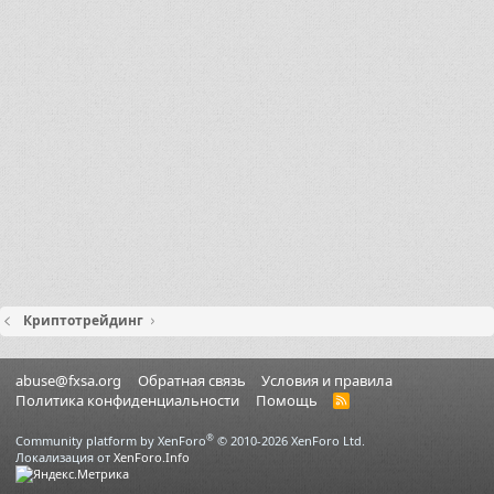
Криптотрейдинг
abuse@fxsa.org
Обратная связь
Условия и правила
Политика конфиденциальности
Помощь
R
S
S
®
Community platform by XenForo
© 2010-2026 XenForo Ltd.
Локализация от
XenForo.Info