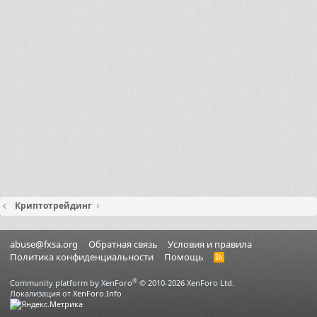
Криптотрейдинг
abuse@fxsa.org
Обратная связь
Условия и правила
Политика конфиденциальности
Помощь
R
S
S
®
Community platform by XenForo
© 2010-2026 XenForo Ltd.
Локализация от
XenForo.Info