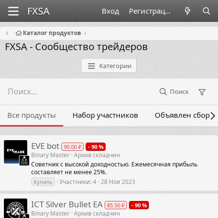
Вход
Регистрация
Каталог продуктов
FXSA - Сообщество трейдеров
Категории
Поиск
Все продукты
Набор участников
Объявлен сбор
EVE bot
90.00 ₽
- 90 %
Binary Master
Архив складчин
Советник с высокой доходностью. Ежемесячная прибыль
составляет не менее 25%.
Участники
4
28 Ноя 2023
Купить
ICT Silver Bullet EA
85.50 ₽
- 90 %
Binary Master
Архив складчин