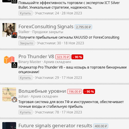
Повышайте эффективность торговли с экспертом ICT Silver
Bullet. Уникальные стратегии, надежность.
Участники
24
28 Ноя 2023
Купить
ForexConsulting Signals
2,795.00 ₽
Stalker
Продажи закрыты
Получите прибыльные сигналы XAUUSD от ForexConsulting
Участники
30
18 Ноя 2023
Закрыто
Pro Thunder V8
323.70 ₽
- 90 %
Binary Master
Архив складчин
Индикатор Pro Thunder V8 – ваш козырь в торговле бинарными
опционами!
Участники
29
17 Ноя 2023
Купить
Волшебные уровни
196.00 ₽
- 90 %
zohan
Архив складчин
Торговая система для всех ТФ и инструментов, обеспечивает
точные входы и стабильную прибыль
Участники
78
17 Ноя 2023
Купить
Future signals generator results
400.00 ₽