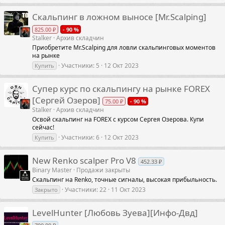
Скальпинг в ложном выносе [Mr.Scalping]
825.00 ₽
- 90 %
Stalker
Архив складчин
Приобретите Mr.Scalping для ловли скальпинговых моментов
на рынке
Участники
5
12 Окт 2023
Купить
Супер курс по скальпингу на рынке FOREX
[Сергей Озеров]
75.00 ₽
- 90 %
Stalker
Архив складчин
Освой скальпинг на FOREX с курсом Сергея Озерова. Купи
сейчас!
Участники
6
12 Окт 2023
Купить
New Renko scalper Pro V8
452.33 ₽
Binary Master
Продажи закрыты
Скальпинг на Renko, точные сигналы, высокая прибыльность.
Участники
22
11 Окт 2023
Закрыто
LevelHunter [Любовь Зуева][Инфо-Двд]