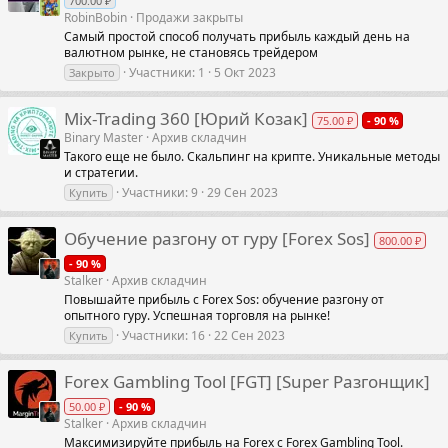
700.00 ₽
RobinBobin
Продажи закрыты
Самый простой способ получать прибыль каждый день на
валютном рынке, не становясь трейдером
Участники
1
5 Окт 2023
Закрыто
Mix-Trading 360 [Юрий Козак]
75.00 ₽
- 90 %
Binary Master
Архив складчин
Такого еще не было. Скальпинг на крипте. Уникальные методы
и стратегии.
Участники
9
29 Сен 2023
Купить
Обучение разгону от гуру [Forex Sos]
800.00 ₽
- 90 %
Stalker
Архив складчин
Повышайте прибыль с Forex Sos: обучение разгону от
опытного гуру. Успешная торговля на рынке!
Участники
16
22 Сен 2023
Купить
Forex Gambling Tool [FGT] [Super Разгонщик]
50.00 ₽
- 90 %
Stalker
Архив складчин
Максимизируйте прибыль на Forex с Forex Gambling Tool.