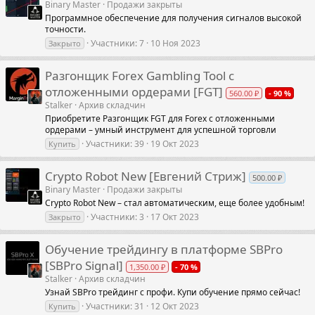
Binary Master
Продажи закрыты
Программное обеспечение для получения сигналов высокой
точности.
Участники
7
10 Ноя 2023
Закрыто
Разгонщик Forex Gambling Tool с
отложенными ордерами [FGT]
560.00 ₽
- 90 %
Stalker
Архив складчин
Приобретите Разгонщик FGT для Forex с отложенными
ордерами – умный инструмент для успешной торговли
Участники
39
19 Окт 2023
Купить
Crypto Robot New [Евгений Стриж]
500.00 ₽
Binary Master
Продажи закрыты
Crypto Robot New – стал автоматическим, еще более удобным!
Участники
3
17 Окт 2023
Закрыто
Обучение трейдингу в платформе SBPro
[SBPro Signal]
1,350.00 ₽
- 70 %
Stalker
Архив складчин
Узнай SBPro трейдинг с профи. Купи обучение прямо сейчас!
Участники
31
12 Окт 2023
Купить